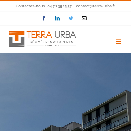
Skip
Contactez-nous : 04 78 35 15 37
|
contact@terra-urba.fr
to
Facebook
LinkedIn
Twitter
Email
content