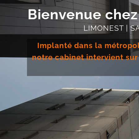
Bienvenue chez
LIMONEST | S
Implanté dans la métropol
notre cabinet intervient su