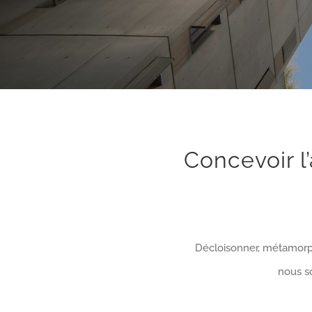
Concevoir l
Décloisonner, métamorpho
nous so