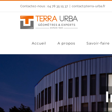
Skip
Contactez-nous : 04 78 35 15 37
|
contact@terra-urba.fr
to
content
Accueil
A propos
Savoir-faire