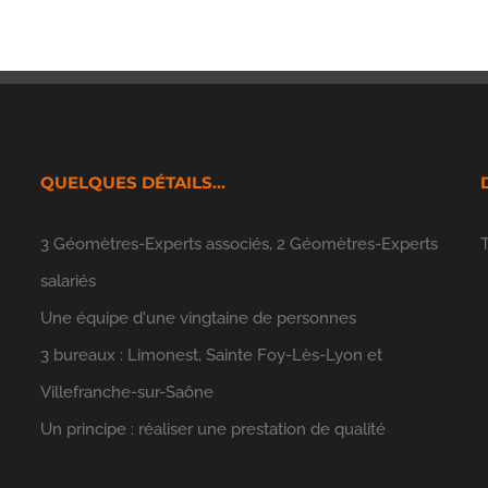
QUELQUES DÉTAILS…
3 Géomètres-Experts associés, 2 Géomètres-Experts
n
salariés
Une équipe d'une vingtaine de personnes
3 bureaux : Limonest, Sainte Foy-Lès-Lyon et
Villefranche-sur-Saône
Un principe : réaliser une prestation de qualité