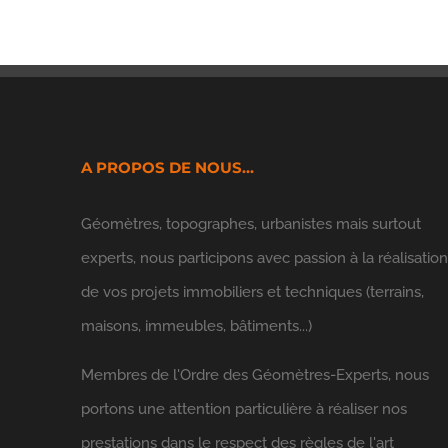
A PROPOS DE NOUS…
Géomètres, topographes, urbanistes mais surtout
experts, nous participons avec passion à la réalisatio
de vos projets immobiliers et techniques (terrains,
maisons, immeubles, bâtiments...)
Membres de l'
Ordre des Géomètres-Experts
, nous
portons une attention particulière à réaliser nos
prestations dans le respect des règles de l'art