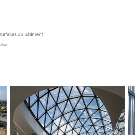
 surfaces du bâtiment
lisé